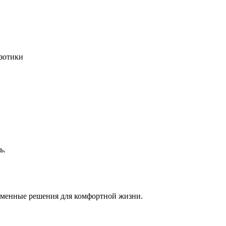
кзотики
.
ь.
еменные решения для комфортной жизни.