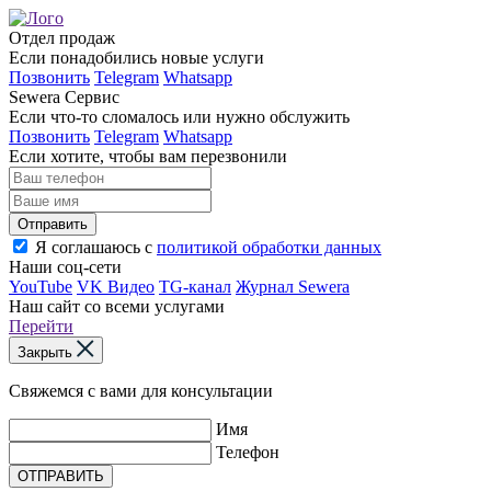
Отдел продаж
Если понадобились новые услуги
Позвонить
Telegram
Whatsapp
Sewera Сервис
Если что-то сломалось или нужно обслужить
Позвонить
Telegram
Whatsapp
Если хотите, чтобы вам перезвонили
Отправить
Я соглашаюсь с
политикой обработки данных
Наши соц-сети
YouTube
VK Видео
TG-канал
Журнал Sewera
Наш сайт со всеми услугами
Перейти
Закрыть
Свяжемся с вами для консультации
Имя
Телефон
ОТПРАВИТЬ