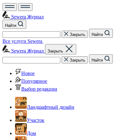
Sewera Журнал
Найти
Закрыть
Найти
Все услуги Sewera
Sewera Журнал
Закрыть
Закрыть
Найти
Новое
Популярное
Выбор редакции
Ландшафтный дизайн
Участок
Дом