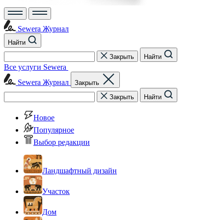
Sewera Журнал
Найти
Закрыть
Найти
Все услуги Sewera
Sewera Журнал
Закрыть
Закрыть
Найти
Новое
Популярное
Выбор редакции
Ландшафтный дизайн
Участок
Дом