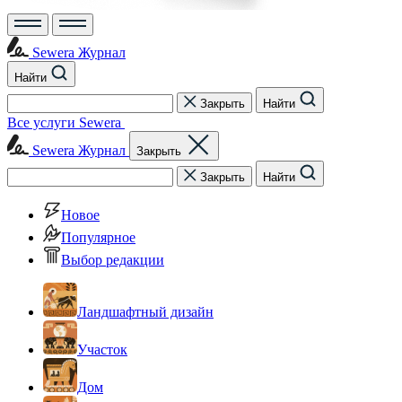
Sewera Журнал
Найти
Закрыть
Найти
Все услуги Sewera
Sewera Журнал
Закрыть
Закрыть
Найти
Новое
Популярное
Выбор редакции
Ландшафтный дизайн
Участок
Дом