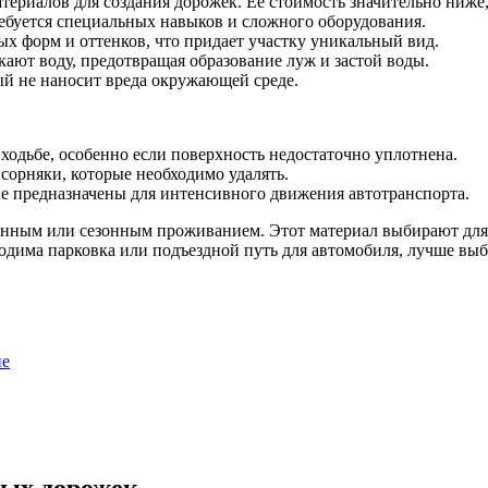
риалов для создания дорожек. Ее стоимость значительно ниже,
ебуется специальных навыков и сложного оборудования.
ых форм и оттенков, что придает участку уникальный вид.
ют воду, предотвращая образование луж и застой воды.
й не наносит вреда окружающей среде.
одьбе, особенно если поверхность недостаточно уплотнена.
 сорняки, которые необходимо удалять.
е предназначены для интенсивного движения автотранспорта.
янным или сезонным проживанием. Этот материал выбирают для 
ходима парковка или подъездной путь для автомобиля, лучше выб
ие