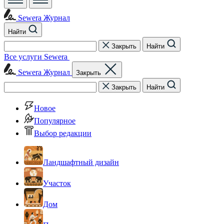
Sewera Журнал
Найти
Закрыть
Найти
Все услуги Sewera
Sewera Журнал
Закрыть
Закрыть
Найти
Новое
Популярное
Выбор редакции
Ландшафтный дизайн
Участок
Дом