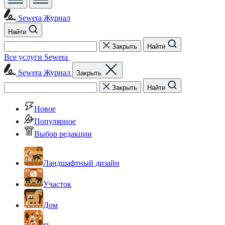
Sewera Журнал
Найти
Закрыть
Найти
Все услуги Sewera
Sewera Журнал
Закрыть
Закрыть
Найти
Новое
Популярное
Выбор редакции
Ландшафтный дизайн
Участок
Дом