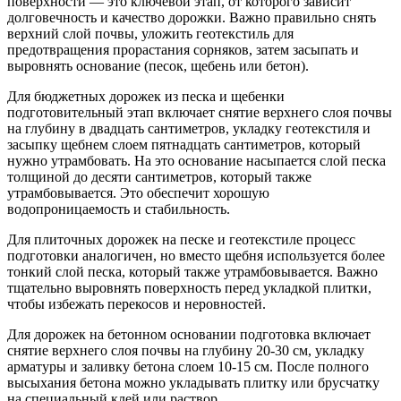
поверхности — это ключевой этап, от которого зависит
долговечность и качество дорожки. Важно правильно снять
верхний слой почвы, уложить геотекстиль для
предотвращения прорастания сорняков, затем засыпать и
выровнять основание (песок, щебень или бетон).
Для бюджетных дорожек из песка и щебенки
подготовительный этап включает снятие верхнего слоя почвы
на глубину в двадцать сантиметров, укладку геотекстиля и
засыпку щебнем слоем пятнадцать сантиметров, который
нужно утрамбовать. На это основание насыпается слой песка
толщиной до десяти сантиметров, который также
утрамбовывается. Это обеспечит хорошую
водопроницаемость и стабильность.
Для плиточных дорожек на песке и геотекстиле процесс
подготовки аналогичен, но вместо щебня используется более
тонкий слой песка, который также утрамбовывается. Важно
тщательно выровнять поверхность перед укладкой плитки,
чтобы избежать перекосов и неровностей.
Для дорожек на бетонном основании подготовка включает
снятие верхнего слоя почвы на глубину 20-30 см, укладку
арматуры и заливку бетона слоем 10-15 см. После полного
высыхания бетона можно укладывать плитку или брусчатку
на специальный клей или раствор.