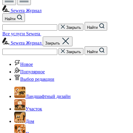
Sewera Журнал
Найти
Закрыть
Найти
Все услуги Sewera
Sewera Журнал
Закрыть
Закрыть
Найти
Новое
Популярное
Выбор редакции
Ландшафтный дизайн
Участок
Дом