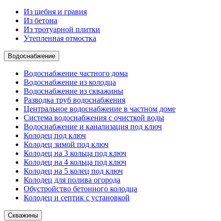
Из щебня и гравия
Из бетона
Из тротуарной плитки
Утепленная отмостка
Водоснабжение
Водоснабжение частного дома
Водоснабжение из колодца
Водоснабжение из скважины
Разводка труб водоснабжения
Центральное водоснабжение в частном доме
Система водоснабжения с очисткой воды
Водоснабжение и канализация под ключ
Колодец под ключ
Колодец зимой под ключ
Колодец на 3 кольца под ключ
Колодец на 4 кольца под ключ
Колодец на 5 колец под ключ
Колодец для полива огорода
Обустройство бетонного колодца
Колодец и септик с установкой
Скважины