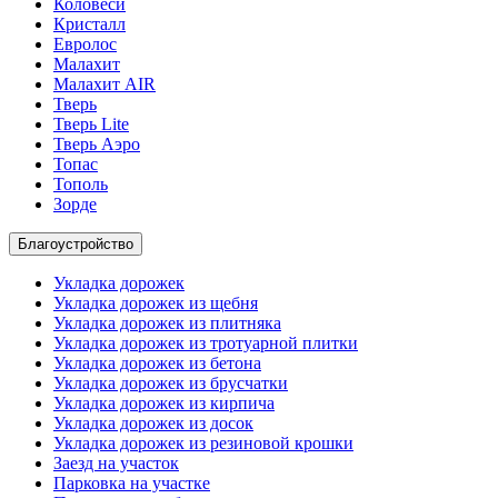
Коловеси
Кристалл
Евролос
Малахит
Малахит AIR
Тверь
Тверь Lite
Тверь Аэро
Топас
Тополь
Зорде
Благоустройство
Укладка дорожек
Укладка дорожек из щебня
Укладка дорожек из плитняка
Укладка дорожек из тротуарной плитки
Укладка дорожек из бетона
Укладка дорожек из брусчатки
Укладка дорожек из кирпича
Укладка дорожек из досок
Укладка дорожек из резиновой крошки
Заезд на участок
Парковка на участке