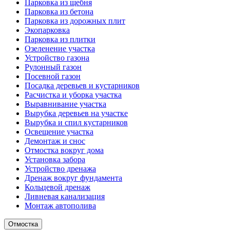
Парковка из щебня
Парковка из бетона
Парковка из дорожных плит
Экопарковка
Парковка из плитки
Озеленение участка
Устройство газона
Рулонный газон
Посевной газон
Посадка деревьев и кустарников
Расчистка и уборка участка
Выравнивание участка
Вырубка деревьев на участке
Вырубка и спил кустарников
Освещение участка
Демонтаж и снос
Отмостка вокруг дома
Установка забора
Устройство дренажа
Дренаж вокруг фундамента
Кольцевой дренаж
Ливневая канализация
Монтаж автополива
Отмостка