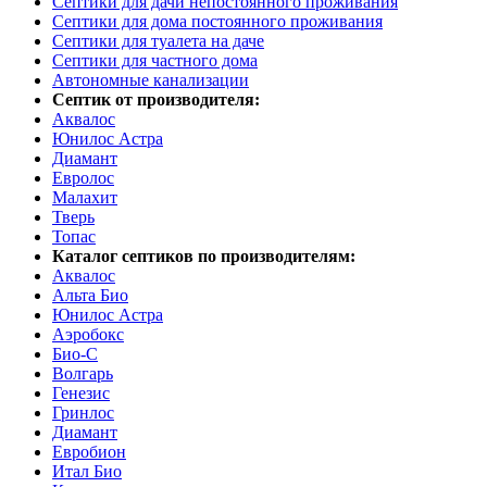
Септики для дачи непостоянного проживания
Септики для дома постоянного проживания
Септики для туалета на даче
Септики для частного дома
Автономные канализации
Септик от производителя:
Аквалос
Юнилос Астра
Диамант
Евролос
Малахит
Тверь
Топас
Каталог септиков по производителям:
Аквалос
Альта Био
Юнилос Астра
Аэробокс
Био-С
Волгарь
Генезис
Гринлос
Диамант
Евробион
Итал Био