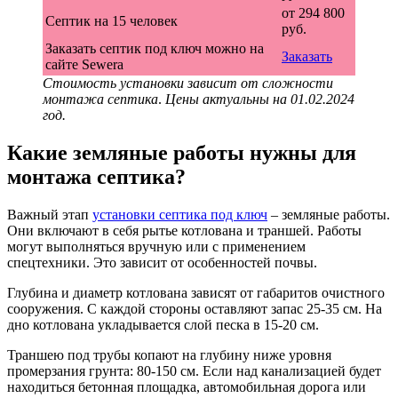
от 294 800
Септик на 15 человек
руб.
Заказать септик под ключ можно на
Заказать
сайте Sewera
Стоимость установки зависит от сложности
монтажа септика
.
Цены актуальны на 01.02.2024
год.
Какие земляные работы нужны для
монтажа септика?
Важный этап
установки септика под ключ
– земляные работы.
Они включают в себя рытье котлована и траншей. Работы
могут выполняться вручную или с применением
спецтехники. Это зависит от особенностей почвы.
Глубина и диаметр котлована зависят от габаритов очистного
сооружения. С каждой стороны оставляют запас 25-35 см. На
дно котлована укладывается слой песка в 15-20 см.
Траншею под трубы копают на глубину ниже уровня
промерзания грунта: 80-150 см. Если над канализацией будет
находиться бетонная площадка, автомобильная дорога или