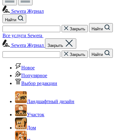
Sewera Журнал
Найти
Закрыть
Найти
Все услуги Sewera
Sewera Журнал
Закрыть
Закрыть
Найти
Новое
Популярное
Выбор редакции
Ландшафтный дизайн
Участок
Дом