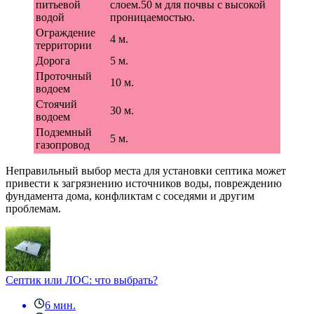
питьевой
слоем.50 м для почвы с высокой
водой
проницаемостью.
Ограждение
4 м.
территории
Дорога
5 м.
Проточный
10 м.
водоем
Стоячий
30 м.
водоем
Подземный
5 м.
газопровод
Неправильный выбор места для установки септика может
привести к загрязнению источников воды, повреждению
фундамента дома, конфликтам с соседями и другим
проблемам.
Септик или ЛОС: что выбрать?
6 мин.