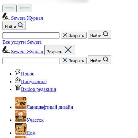
Sewera Журнал
Найти
Закрыть
Найти
Все услуги Sewera
Sewera Журнал
Закрыть
Закрыть
Найти
Новое
Популярное
Выбор редакции
Ландшафтный дизайн
Участок
Дом