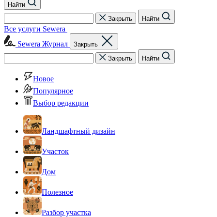
Найти
Закрыть
Найти
Все услуги Sewera
Sewera Журнал
Закрыть
Закрыть
Найти
Новое
Популярное
Выбор редакции
Ландшафтный дизайн
Участок
Дом
Полезное
Разбор участка