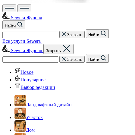
Sewera Журнал
Найти
Закрыть
Найти
Все услуги Sewera
Sewera Журнал
Закрыть
Закрыть
Найти
Новое
Популярное
Выбор редакции
Ландшафтный дизайн
Участок
Дом