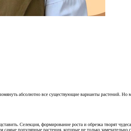
упомянуть абсолютно все существующие варианты растений. Но м
дставить. Селекция, формирование роста и обрезка творят чудес
им самые популярные растения, которые не только замечательно 