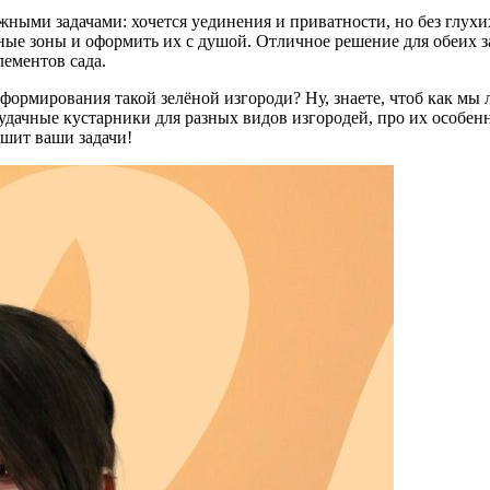
жными задачами: хочется уединения и приватности, но без глухих
ые зоны и оформить их с душой. Отличное решение для обеих за
лементов сада.
я формирования такой зелёной изгороди? Ну, знаете, чтоб как м
е удачные кустарники для разных видов изгородей, про их особе
ешит ваши задачи!