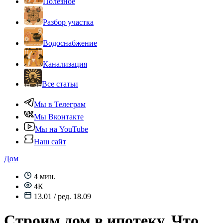
Полезное
Разбор участка
Водоснабжение
Канализация
Все статьи
Мы в Телеграм
Мы Вконтакте
Мы на YouTube
Наш сайт
Дом
4 мин.
4К
13.01 / ред. 18.09
Строим дом в ипотеку. Что