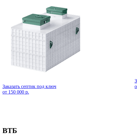
З
Заказать септик под ключ
о
от 150 000 р.
ВТБ