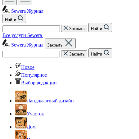
Sewera Журнал
Найти
Закрыть
Найти
Все услуги Sewera
Sewera Журнал
Закрыть
Закрыть
Найти
Новое
Популярное
Выбор редакции
Ландшафтный дизайн
Участок
Дом