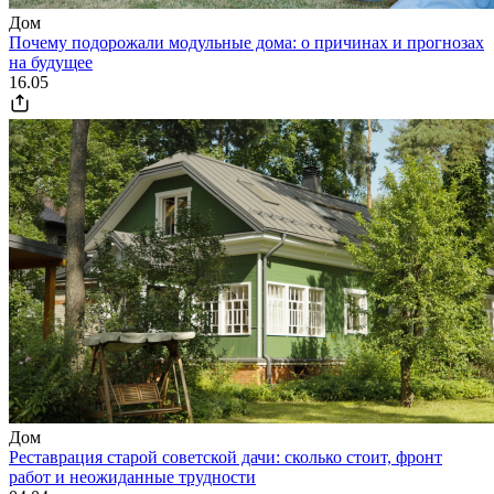
Дом
Почему подорожали модульные дома: о причинах и прогнозах
на будущее
16.05
Дом
Реставрация старой советской дачи: сколько стоит, фронт
работ и неожиданные трудности