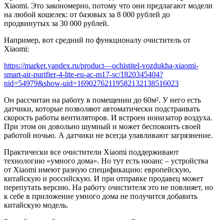
Xiaomi. Это закономерно, потому что они предлагают модели
на любой кошелек: от базовых за 8 000 рублей до
продвинутых за 30 000 рублей.
Например, вот средний по функционалу очиститель от
Xiaomi:
https://market.yandex.ru/product—ochistitel-vozdukha-xiaomi-
smart-air-purifier-4-lite-eu-ac-m17-sc/1820345404?
nid=54979&show-uid=16902762119582132138516023
Он рассчитан на работу в помещении до 60м². У него есть
датчики, которые позволяют автоматически подстраивать
скорость работы вентиляторов. И встроен ионизатор воздуха.
При этом он довольно шумный и может беспокоить своей
работой ночью. А датчики не всегда улавливают загрязнение.
Практически все очистители Xiaomi поддерживают
технологию «умного дома». Но тут есть нюанс – устройства
от Xiaomi имеют разную спецификацию: европейскую,
китайскую и российскую. И при отправке продавец может
перепутать версию. На работу очистителя это не повлияет, но
к себе в приложение умного дома не получится добавить
китайскую модель.