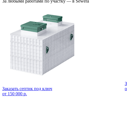
За любыми работами по участку — в Sewera
З
Заказать септик под ключ
о
от 150 000 р.