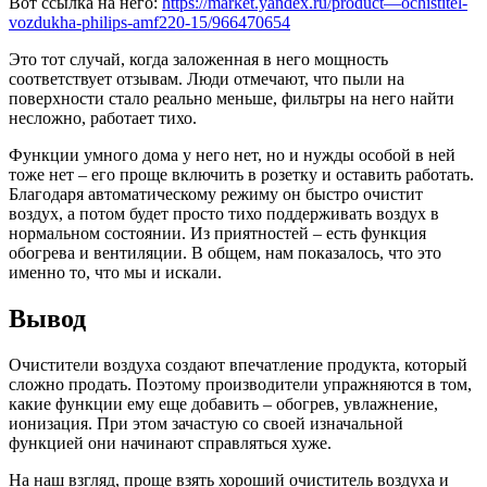
Вот ссылка на него:
https://market.yandex.ru/product—ochistitel-
vozdukha-philips-amf220-15/966470654
Это тот случай, когда заложенная в него мощность
соответствует отзывам. Люди отмечают, что пыли на
поверхности стало реально меньше, фильтры на него найти
несложно, работает тихо.
Функции умного дома у него нет, но и нужды особой в ней
тоже нет – его проще включить в розетку и оставить работать.
Благодаря автоматическому режиму он быстро очистит
воздух, а потом будет просто тихо поддерживать воздух в
нормальном состоянии. Из приятностей – есть функция
обогрева и вентиляции. В общем, нам показалось, что это
именно то, что мы и искали.
Вывод
Очистители воздуха создают впечатление продукта, который
сложно продать. Поэтому производители упражняются в том,
какие функции ему еще добавить – обогрев, увлажнение,
ионизация. При этом зачастую со своей изначальной
функцией они начинают справляться хуже.
На наш взгляд, проще взять хороший очиститель воздуха и