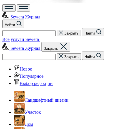
Sewera Журнал
Найти
Закрыть
Найти
Все услуги Sewera
Sewera Журнал
Закрыть
Закрыть
Найти
Новое
Популярное
Выбор редакции
Ландшафтный дизайн
Участок
Дом