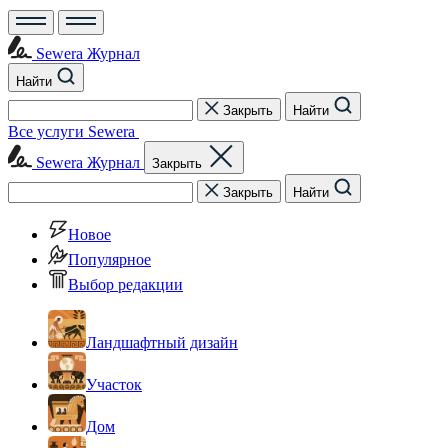
Sewera Журнал
Найти
Закрыть
Найти
Все услуги Sewera
Sewera Журнал
Закрыть
Закрыть
Найти
Новое
Популярное
Выбор редакции
Ландшафтный дизайн
Участок
Дом