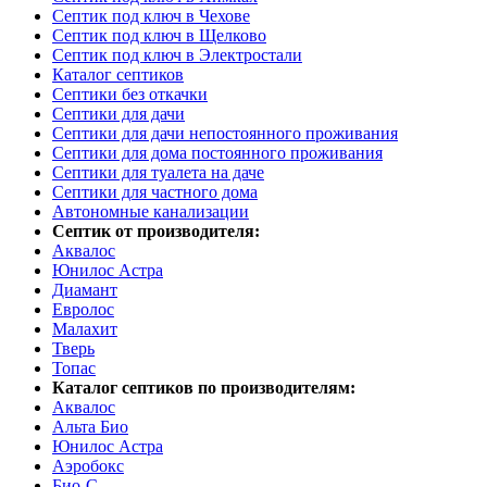
Септик под ключ в Чехове
Септик под ключ в Щелково
Септик под ключ в Электростали
Каталог септиков
Септики без откачки
Септики для дачи
Септики для дачи непостоянного проживания
Септики для дома постоянного проживания
Септики для туалета на даче
Септики для частного дома
Автономные канализации
Септик от производителя:
Аквалос
Юнилос Астра
Диамант
Евролос
Малахит
Тверь
Топас
Каталог септиков по производителям:
Аквалос
Альта Био
Юнилос Астра
Аэробокс
Био-С