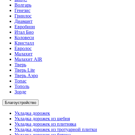
Волгарь
Генезис
Гринлос
Диамант
Евробион
Итал Био
Коловеси
Кристалл
Евролос
Малахит
Малахит AIR
Тверь
Тверь Lite
Тверь Аэро
Топас
Тополь
Зорде
Благоустройство
Укладка дорожек
Укладка дорожек из щебня
Укладка дорожек из плитняка
Укладка дорожек из тротуарной плитки
Укладка дорожек из бетона