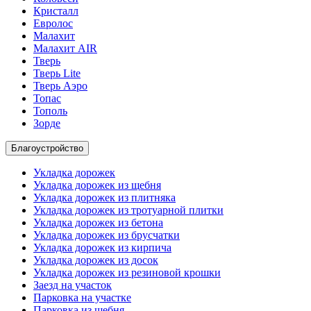
Кристалл
Евролос
Малахит
Малахит AIR
Тверь
Тверь Lite
Тверь Аэро
Топас
Тополь
Зорде
Благоустройство
Укладка дорожек
Укладка дорожек из щебня
Укладка дорожек из плитняка
Укладка дорожек из тротуарной плитки
Укладка дорожек из бетона
Укладка дорожек из брусчатки
Укладка дорожек из кирпича
Укладка дорожек из досок
Укладка дорожек из резиновой крошки
Заезд на участок
Парковка на участке
Парковка из щебня