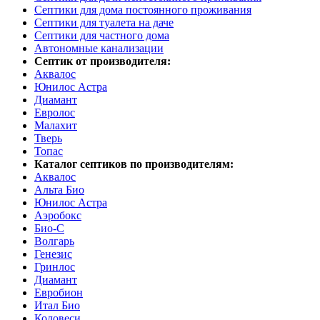
Септики для дома постоянного проживания
Септики для туалета на даче
Септики для частного дома
Автономные канализации
Септик от производителя:
Аквалос
Юнилос Астра
Диамант
Евролос
Малахит
Тверь
Топас
Каталог септиков по производителям:
Аквалос
Альта Био
Юнилос Астра
Аэробокс
Био-С
Волгарь
Генезис
Гринлос
Диамант
Евробион
Итал Био
Коловеси