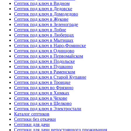
Септик под ключ в Видном
Септик под ключ в Дедовске
Септик под ключ в Домодедово
Септик под ключ в Жукове
Септик под ключ в Зеленограде
Септик под ключ в Лобне
Септик под ключ в Люберцах
Септик под ключ в Мытищах
Септик под ключ в Наро-Фоминске
Септик под ключ в Одинцово
Септик под ключ в Первомайском
Септик под ключ в Подольске
Септик под ключ в Пушкино
Септик под ключ в Раменском
Септик под ключ в Старой Купавне
Септик под ключ в Троицке
Септик под ключ во Фрязино
Септик под ключ в Химках
Септик под ключ в Чехове
Септик под ключ в Щелково
Септик под ключ в Электростали
Каталог септиков
Септики без откачки
Септики для дачи
Септики для дачи непостоянного проживания