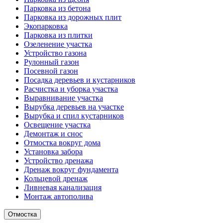
Парковка из бетона
Парковка из дорожных плит
Экопарковка
Парковка из плитки
Озеленение участка
Устройство газона
Рулонный газон
Посевной газон
Посадка деревьев и кустарников
Расчистка и уборка участка
Выравнивание участка
Вырубка деревьев на участке
Вырубка и спил кустарников
Освещение участка
Демонтаж и снос
Отмостка вокруг дома
Установка забора
Устройство дренажа
Дренаж вокруг фундамента
Кольцевой дренаж
Ливневая канализация
Монтаж автополива
Отмостка