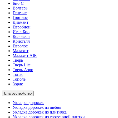
Био-С
Волгарь
Генезис
Гринлос
Диамант
Евробион
Итал Био
Коловеси
Кристалл
Евролос
Малахит
Малахит AIR
Тверь
Тверь Lite
Тверь Аэро
Топас
Тополь
Зорде
Благоустройство
Укладка дорожек
Укладка дорожек из щебня
Укладка дорожек из плитняка
Укладка дорожек из тротуарной плитки