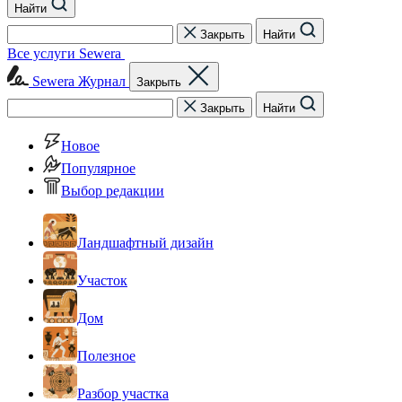
Найти
Закрыть
Найти
Все услуги Sewera
Sewera Журнал
Закрыть
Закрыть
Найти
Новое
Популярное
Выбор редакции
Ландшафтный дизайн
Участок
Дом
Полезное
Разбор участка