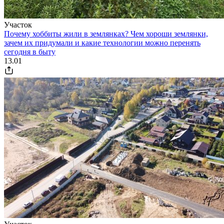
Участок
Почему хоббиты жили в землянках? Чем хороши землянки,
зачем их придумали и какие технологии можно перенять
сегодня в быту
13.01