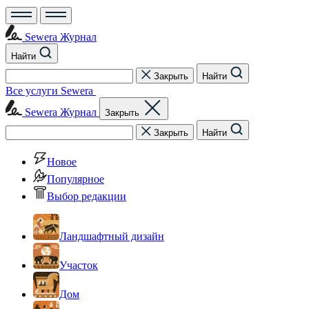
Sewera Журнал
Найти
Закрыть
Найти
Все услуги Sewera
Sewera Журнал
Закрыть
Закрыть
Найти
Новое
Популярное
Выбор редакции
Ландшафтный дизайн
Участок
Дом