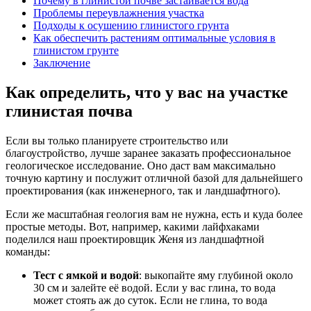
Почему в глинистой почве застаивается вода
Проблемы переувлажнения участка
Подходы к осушению глинистого грунта
Как обеспечить растениям оптимальные условия в
глинистом грунте
Заключение
Как определить, что у вас на участке
глинистая почва
Если вы только планируете строительство или
благоустройство, лучше заранее заказать профессиональное
геологическое исследование. Оно даст вам максимально
точную картину и послужит отличной базой для дальнейшего
проектирования (как инженерного, так и ландшафтного).
Если же масштабная геология вам не нужна, есть и куда более
простые методы. Вот, например, какими лайфхаками
поделился наш проектировщик Женя из ландшафтной
команды:
Тест с ямкой и водой
: выкопайте яму глубиной около
30 см и залейте её водой. Если у вас глина, то вода
может стоять аж до суток. Если не глина, то вода