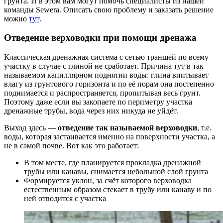
грунта. И в этом вам могут помочь специалисты из нашей
команды Sewera. Описать свою проблему и заказать решение
можно
тут
.
Отведение верховодки при помощи дренажа
Классическая дренажная система с сетью траншей по всему
участку в случае с глиной не сработает. Причина тут в так
называемом капиллярном поднятии воды: глина впитывает
влагу из грунтового горизонта и по её порам она постепенно
поднимается и распространяется, пропитывая весь грунт.
Поэтому даже если вы закопаете по периметру участка
дренажные трубы, вода через них никуда не уйдёт.
Выход здесь —
отведение так называемой верховодки
, т.е.
воды, которая застаивается именно на поверхности участка, а
не в самой почве. Вот как это работает:
В том месте, где планируется прокладка дренажной
трубы или канавы, снимается небольшой слой грунта
Формируется уклон, за счёт которого верховодка
естественным образом стекает в трубу или канаву и по
ней отводится с участка