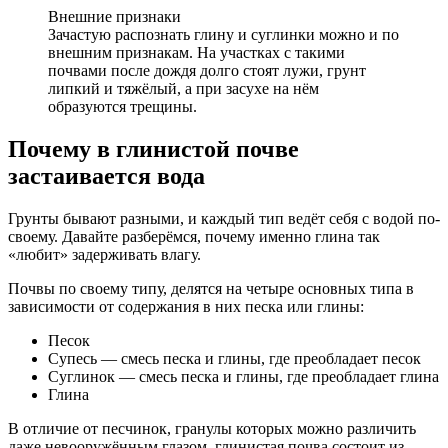
Внешние признаки
Зачастую распознать глину и суглинки можно и по
внешним признакам. На участках с такими
почвами после дождя долго стоят лужи, грунт
липкий и тяжёлый, а при засухе на нём
образуются трещины.
Почему в глинистой почве
застаивается вода
Грунты бывают разными, и каждый тип ведёт себя с водой по-
своему. Давайте разберёмся, почему именно глина так
«любит» задерживать влагу.
Почвы по своему типу, делятся на четыре основных типа в
зависимости от содержания в них песка или глины:
Песок
Супесь — смесь песка и глины, где преобладает песок
Суглинок — смесь песка и глины, где преобладает глина
Глина
В отличие от песчинок, гранулы которых можно различить
даже невооружённым глазом, глинистая почва состоит из