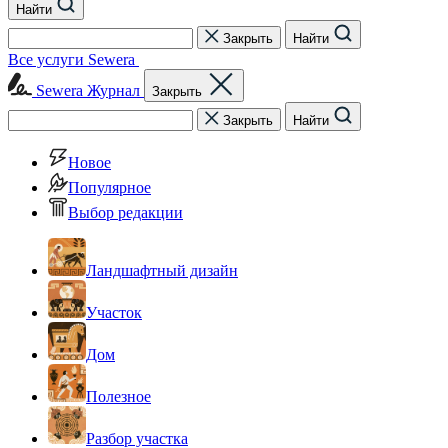
Найти
Закрыть
Найти
Все услуги Sewera
Sewera Журнал
Закрыть
Закрыть
Найти
Новое
Популярное
Выбор редакции
Ландшафтный дизайн
Участок
Дом
Полезное
Разбор участка