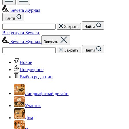
Sewera Журнал
Найти
Закрыть
Найти
Все услуги Sewera
Sewera Журнал
Закрыть
Закрыть
Найти
Новое
Популярное
Выбор редакции
Ландшафтный дизайн
Участок
Дом