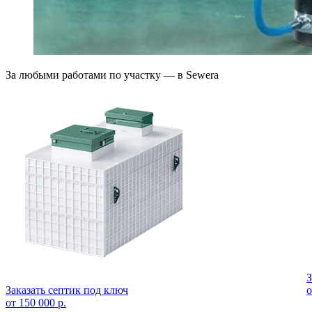
За любыми работами по участку — в Sewera
З
Заказать септик под ключ
о
от 150 000 р.