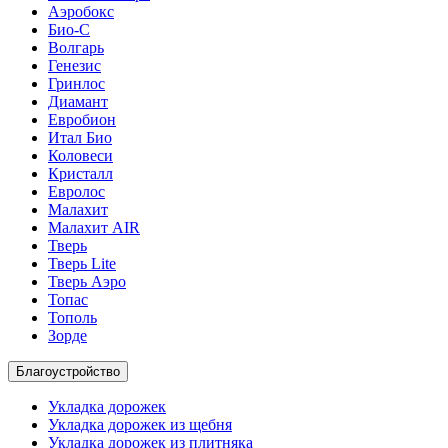
Аэробокс
Био-С
Волгарь
Генезис
Гринлос
Диамант
Евробион
Итал Био
Коловеси
Кристалл
Евролос
Малахит
Малахит AIR
Тверь
Тверь Lite
Тверь Аэро
Топас
Тополь
Зорде
Благоустройство
Укладка дорожек
Укладка дорожек из щебня
Укладка дорожек из плитняка