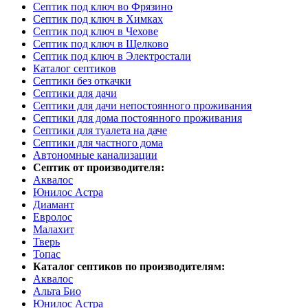
Септик под ключ во Фрязино
Септик под ключ в Химках
Септик под ключ в Чехове
Септик под ключ в Щелково
Септик под ключ в Электростали
Каталог септиков
Септики без откачки
Септики для дачи
Септики для дачи непостоянного проживания
Септики для дома постоянного проживания
Септики для туалета на даче
Септики для частного дома
Автономные канализации
Септик от производителя:
Аквалос
Юнилос Астра
Диамант
Евролос
Малахит
Тверь
Топас
Каталог септиков по производителям:
Аквалос
Альта Био
Юнилос Астра