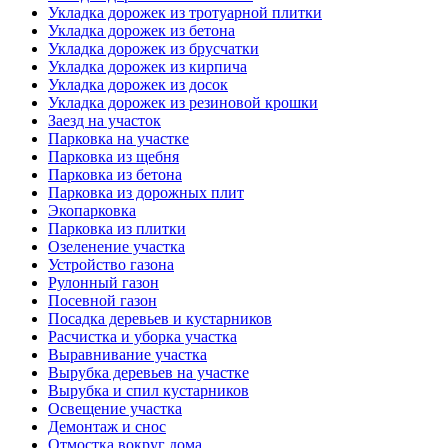
Укладка дорожек из тротуарной плитки
Укладка дорожек из бетона
Укладка дорожек из брусчатки
Укладка дорожек из кирпича
Укладка дорожек из досок
Укладка дорожек из резиновой крошки
Заезд на участок
Парковка на участке
Парковка из щебня
Парковка из бетона
Парковка из дорожных плит
Экопарковка
Парковка из плитки
Озеленение участка
Устройство газона
Рулонный газон
Посевной газон
Посадка деревьев и кустарников
Расчистка и уборка участка
Выравнивание участка
Вырубка деревьев на участке
Вырубка и спил кустарников
Освещение участка
Демонтаж и снос
Отмостка вокруг дома