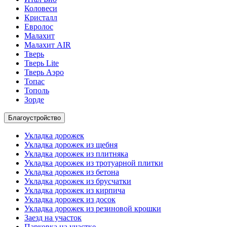
Коловеси
Кристалл
Евролос
Малахит
Малахит AIR
Тверь
Тверь Lite
Тверь Аэро
Топас
Тополь
Зорде
Благоустройство
Укладка дорожек
Укладка дорожек из щебня
Укладка дорожек из плитняка
Укладка дорожек из тротуарной плитки
Укладка дорожек из бетона
Укладка дорожек из брусчатки
Укладка дорожек из кирпича
Укладка дорожек из досок
Укладка дорожек из резиновой крошки
Заезд на участок
Парковка на участке