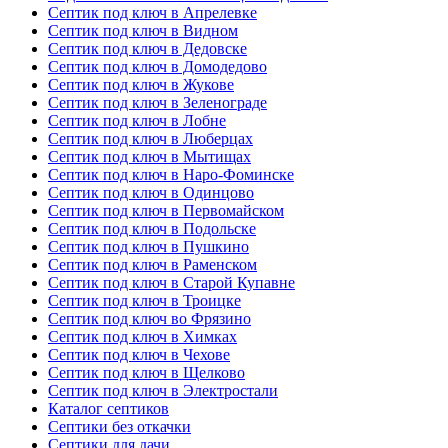
Септик под ключ в Апрелевке
Септик под ключ в Видном
Септик под ключ в Дедовске
Септик под ключ в Домодедово
Септик под ключ в Жукове
Септик под ключ в Зеленограде
Септик под ключ в Лобне
Септик под ключ в Люберцах
Септик под ключ в Мытищах
Септик под ключ в Наро-Фоминске
Септик под ключ в Одинцово
Септик под ключ в Первомайском
Септик под ключ в Подольске
Септик под ключ в Пушкино
Септик под ключ в Раменском
Септик под ключ в Старой Купавне
Септик под ключ в Троицке
Септик под ключ во Фрязино
Септик под ключ в Химках
Септик под ключ в Чехове
Септик под ключ в Щелково
Септик под ключ в Электростали
Каталог септиков
Септики без откачки
Септики для дачи