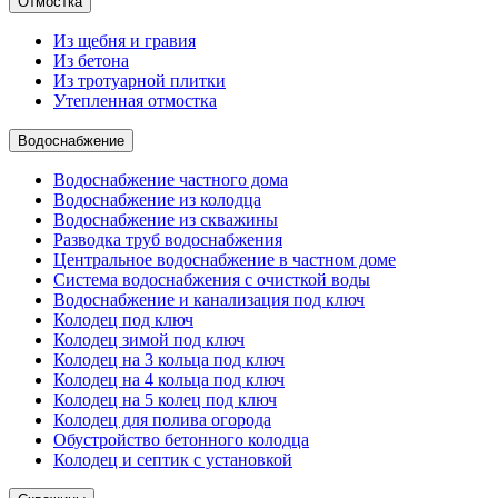
Отмостка
Из щебня и гравия
Из бетона
Из тротуарной плитки
Утепленная отмостка
Водоснабжение
Водоснабжение частного дома
Водоснабжение из колодца
Водоснабжение из скважины
Разводка труб водоснабжения
Центральное водоснабжение в частном доме
Система водоснабжения с очисткой воды
Водоснабжение и канализация под ключ
Колодец под ключ
Колодец зимой под ключ
Колодец на 3 кольца под ключ
Колодец на 4 кольца под ключ
Колодец на 5 колец под ключ
Колодец для полива огорода
Обустройство бетонного колодца
Колодец и септик с установкой