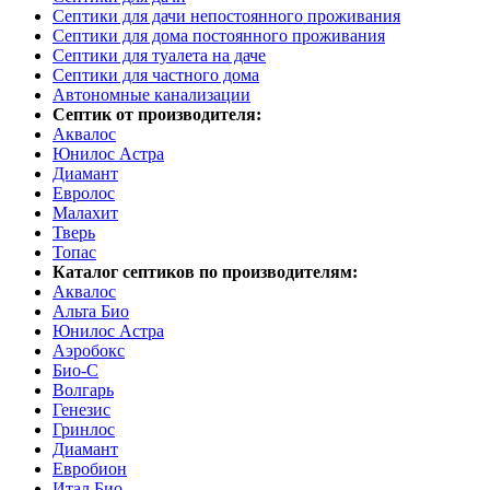
Септики для дачи непостоянного проживания
Септики для дома постоянного проживания
Септики для туалета на даче
Септики для частного дома
Автономные канализации
Септик от производителя:
Аквалос
Юнилос Астра
Диамант
Евролос
Малахит
Тверь
Топас
Каталог септиков по производителям:
Аквалос
Альта Био
Юнилос Астра
Аэробокс
Био-С
Волгарь
Генезис
Гринлос
Диамант
Евробион
Итал Био