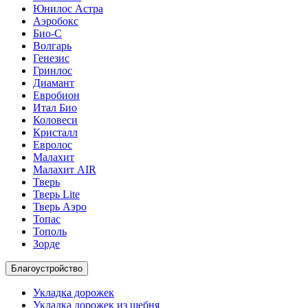
Юнилос Астра
Аэробокс
Био-С
Волгарь
Генезис
Гринлос
Диамант
Евробион
Итал Био
Коловеси
Кристалл
Евролос
Малахит
Малахит AIR
Тверь
Тверь Lite
Тверь Аэро
Топас
Тополь
Зорде
Благоустройство
Укладка дорожек
Укладка дорожек из щебня