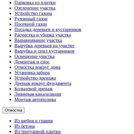
Парковка из плитки
Озеленение участка
Устройство газона
Рулонный газон
Посевной газон
Посадка деревьев и кустарников
Расчистка и уборка участка
Выравнивание участка
Вырубка деревьев на участке
Вырубка и спил кустарников
Освещение участка
Демонтаж и снос
Отмостка вокруг дома
Установка забора
Устройство дренажа
Дренаж вокруг фундамента
Кольцевой дренаж
Ливневая канализация
Монтаж автополива
Отмостка
Из щебня и гравия
Из бетона
Из тротуарной плитки