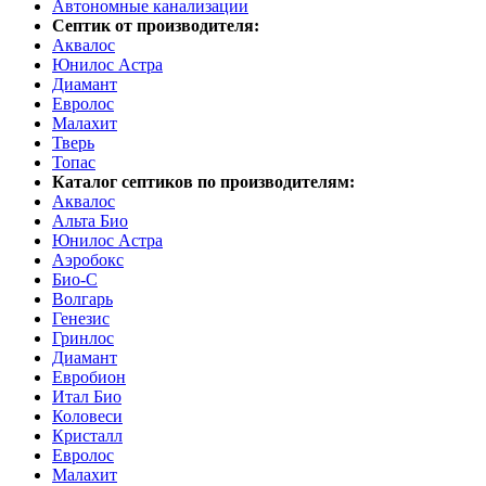
Автономные канализации
Септик от производителя:
Аквалос
Юнилос Астра
Диамант
Евролос
Малахит
Тверь
Топас
Каталог септиков по производителям:
Аквалос
Альта Био
Юнилос Астра
Аэробокс
Био-С
Волгарь
Генезис
Гринлос
Диамант
Евробион
Итал Био
Коловеси
Кристалл
Евролос
Малахит