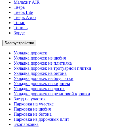
Малахит AIR
Тверь
Тверь Lite
Тверь Аэро
Топас
Тополь
Зорде
Благоустройство
Укладка дорожек
Укладка дорожек из щебня
Укладка дорожек из плитняка
Укладка дорожек из тротуарной плитки
Укладка дорожек из бетона
Укладка дорожек из брусчатки
Укладка дорожек из кирпича
Укладка дорожек из досок
Укладка дорожек из резиновой крошки
Заезд на участок
Парковка на участке
Парковка из щебня
Парковка из бетона
Парковка из дорожных плит
Экопарковка