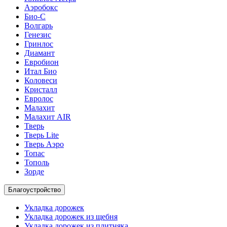
Аэробокс
Био-С
Волгарь
Генезис
Гринлос
Диамант
Евробион
Итал Био
Коловеси
Кристалл
Евролос
Малахит
Малахит AIR
Тверь
Тверь Lite
Тверь Аэро
Топас
Тополь
Зорде
Благоустройство
Укладка дорожек
Укладка дорожек из щебня
Укладка дорожек из плитняка