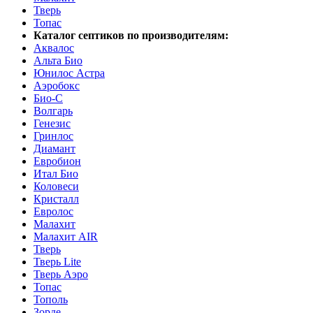
Тверь
Топас
Каталог септиков по производителям:
Аквалос
Альта Био
Юнилос Астра
Аэробокс
Био-С
Волгарь
Генезис
Гринлос
Диамант
Евробион
Итал Био
Коловеси
Кристалл
Евролос
Малахит
Малахит AIR
Тверь
Тверь Lite
Тверь Аэро
Топас
Тополь
Зорде