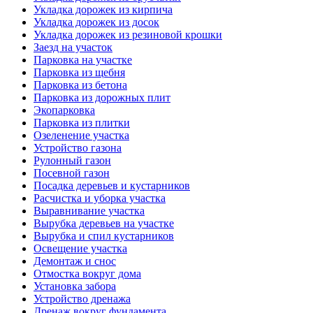
Укладка дорожек из кирпича
Укладка дорожек из досок
Укладка дорожек из резиновой крошки
Заезд на участок
Парковка на участке
Парковка из щебня
Парковка из бетона
Парковка из дорожных плит
Экопарковка
Парковка из плитки
Озеленение участка
Устройство газона
Рулонный газон
Посевной газон
Посадка деревьев и кустарников
Расчистка и уборка участка
Выравнивание участка
Вырубка деревьев на участке
Вырубка и спил кустарников
Освещение участка
Демонтаж и снос
Отмостка вокруг дома
Установка забора
Устройство дренажа
Дренаж вокруг фундамента