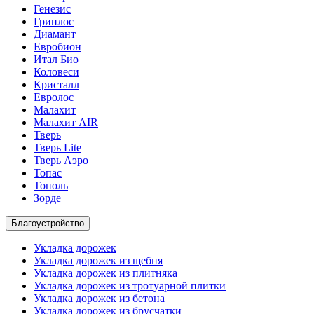
Генезис
Гринлос
Диамант
Евробион
Итал Био
Коловеси
Кристалл
Евролос
Малахит
Малахит AIR
Тверь
Тверь Lite
Тверь Аэро
Топас
Тополь
Зорде
Благоустройство
Укладка дорожек
Укладка дорожек из щебня
Укладка дорожек из плитняка
Укладка дорожек из тротуарной плитки
Укладка дорожек из бетона
Укладка дорожек из брусчатки