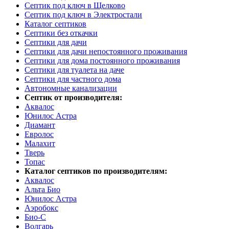
Септик под ключ в Щелково
Септик под ключ в Электростали
Каталог септиков
Септики без откачки
Септики для дачи
Септики для дачи непостоянного проживания
Септики для дома постоянного проживания
Септики для туалета на даче
Септики для частного дома
Автономные канализации
Септик от производителя:
Аквалос
Юнилос Астра
Диамант
Евролос
Малахит
Тверь
Топас
Каталог септиков по производителям:
Аквалос
Альта Био
Юнилос Астра
Аэробокс
Био-С
Волгарь