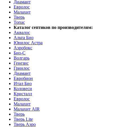
Диамант
Евролос
Малахит
Тверь
Топас
Каталог септиков по производителям:
Аквалос
Альта Био
Юнилос Астра
Аэробокс
Био-С
Волгарь
Генезис
Гринлос
Диамант
Евробион
Итал Био
Коловеси
Кристалл
Евролос
Малахит
Малахит AIR
Тверь
Тверь Lite
Тверь Аэро