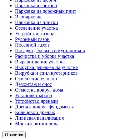
Парковка из бетона
Парковка из дорожных плит
Экопарковка
Парковка из плитки
Озеленение участка
Устройство газона
Рулонный газон
Посевной газон
Посадка деревьев и кустарников
Расчистка и уборка участка
Выравнивание участка
Вырубка деревьев на участке
Вырубка и спил кустарников
Освещение участка
Демонтаж и снос
Отмостка вокруг дома
Установка забора
Устройство дренажа
Дренаж вокруг фундамента
Кольцевой дренаж
Ливневая канализация
Монтаж автополива
Отмостка