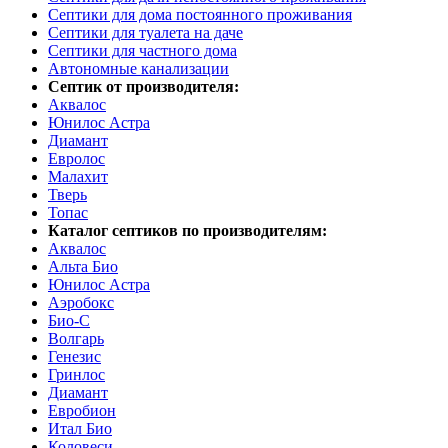
Септики для дома постоянного проживания
Септики для туалета на даче
Септики для частного дома
Автономные канализации
Септик от производителя:
Аквалос
Юнилос Астра
Диамант
Евролос
Малахит
Тверь
Топас
Каталог септиков по производителям:
Аквалос
Альта Био
Юнилос Астра
Аэробокс
Био-С
Волгарь
Генезис
Гринлос
Диамант
Евробион
Итал Био
Коловеси