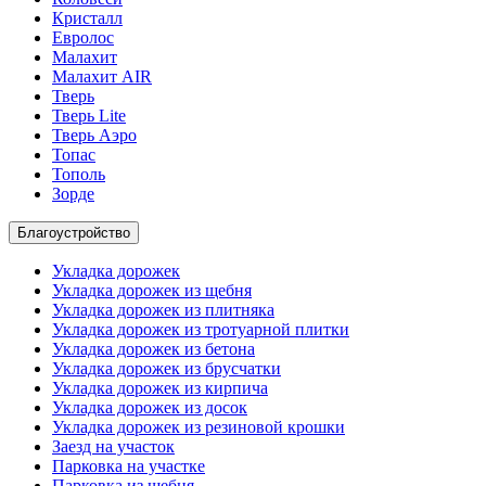
Кристалл
Евролос
Малахит
Малахит AIR
Тверь
Тверь Lite
Тверь Аэро
Топас
Тополь
Зорде
Благоустройство
Укладка дорожек
Укладка дорожек из щебня
Укладка дорожек из плитняка
Укладка дорожек из тротуарной плитки
Укладка дорожек из бетона
Укладка дорожек из брусчатки
Укладка дорожек из кирпича
Укладка дорожек из досок
Укладка дорожек из резиновой крошки
Заезд на участок
Парковка на участке
Парковка из щебня