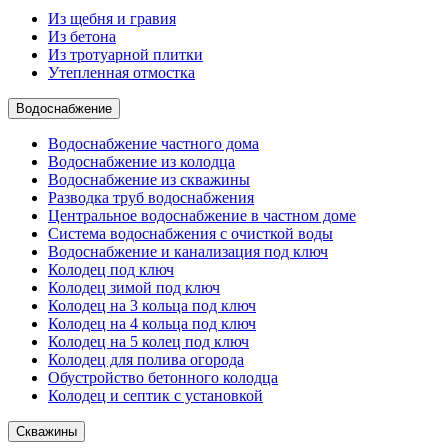
Из щебня и гравия
Из бетона
Из тротуарной плитки
Утепленная отмостка
Водоснабжение
Водоснабжение частного дома
Водоснабжение из колодца
Водоснабжение из скважины
Разводка труб водоснабжения
Центральное водоснабжение в частном доме
Система водоснабжения с очисткой воды
Водоснабжение и канализация под ключ
Колодец под ключ
Колодец зимой под ключ
Колодец на 3 кольца под ключ
Колодец на 4 кольца под ключ
Колодец на 5 колец под ключ
Колодец для полива огорода
Обустройство бетонного колодца
Колодец и септик с установкой
Скважины