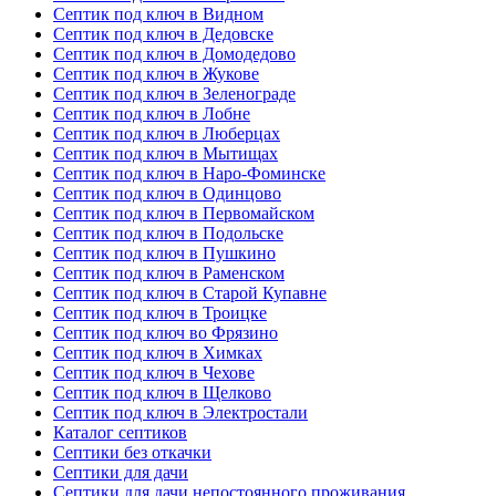
Септик под ключ в Видном
Септик под ключ в Дедовске
Септик под ключ в Домодедово
Септик под ключ в Жукове
Септик под ключ в Зеленограде
Септик под ключ в Лобне
Септик под ключ в Люберцах
Септик под ключ в Мытищах
Септик под ключ в Наро-Фоминске
Септик под ключ в Одинцово
Септик под ключ в Первомайском
Септик под ключ в Подольске
Септик под ключ в Пушкино
Септик под ключ в Раменском
Септик под ключ в Старой Купавне
Септик под ключ в Троицке
Септик под ключ во Фрязино
Септик под ключ в Химках
Септик под ключ в Чехове
Септик под ключ в Щелково
Септик под ключ в Электростали
Каталог септиков
Септики без откачки
Септики для дачи
Септики для дачи непостоянного проживания