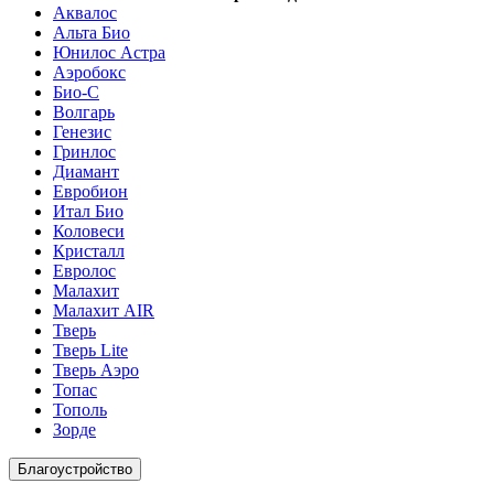
Аквалос
Альта Био
Юнилос Астра
Аэробокс
Био-С
Волгарь
Генезис
Гринлос
Диамант
Евробион
Итал Био
Коловеси
Кристалл
Евролос
Малахит
Малахит AIR
Тверь
Тверь Lite
Тверь Аэро
Топас
Тополь
Зорде
Благоустройство