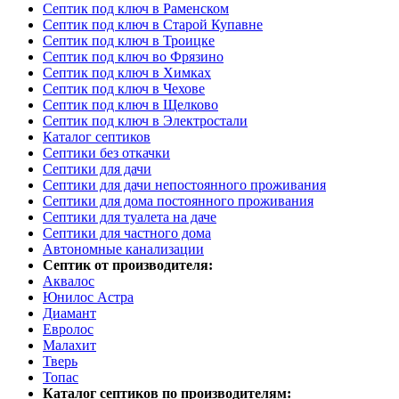
Септик под ключ в Раменском
Септик под ключ в Старой Купавне
Септик под ключ в Троицке
Септик под ключ во Фрязино
Септик под ключ в Химках
Септик под ключ в Чехове
Септик под ключ в Щелково
Септик под ключ в Электростали
Каталог септиков
Септики без откачки
Септики для дачи
Септики для дачи непостоянного проживания
Септики для дома постоянного проживания
Септики для туалета на даче
Септики для частного дома
Автономные канализации
Септик от производителя:
Аквалос
Юнилос Астра
Диамант
Евролос
Малахит
Тверь
Топас
Каталог септиков по производителям: