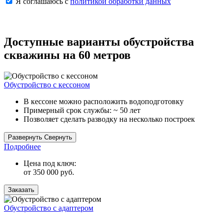
Я соглашаюсь с
политикой обработки данных
Доступные варианты обустройства
скважины на 60 метров
Обустройство с кессоном
В кессоне можно расположить водоподготовку
Примерный срок службы: ~ 50 лет
Позволяет сделать разводку на несколько построек
Кессон защищает оборудование от морозов, грунтовой воды и
Развернуть
Свернуть
давления почвы, что обеспечивает максимально стабильную
Подробнее
работу оборудования.
Цена под ключ:
от 350 000 руб.
Заказать
Обустройство с адаптером