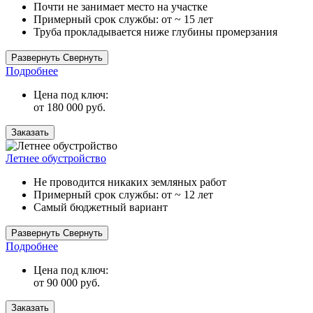
Почти не занимает место на участке
Примерный срок службы: от ~ 15 лет
Труба прокладывается ниже глубины промерзания
Адаптер загружается на глубину не более 70 метров, но ниже
Развернуть
Свернуть
глубины промерзания, что позволяет не утеплять скважину на
Подробнее
зиму.
Цена под ключ:
от 180 000 руб.
Заказать
Летнее обустройство
Не проводится никаких земляных работ
Примерный срок службы: от ~ 12 лет
Самый бюджетный вариант
Летнее обустройство — лучший вариант для полива огорода и
Развернуть
Свернуть
сада. И самый дешевый вариант для потребления воды в
Подробнее
летний период.
Цена под ключ:
от 90 000 руб.
Заказать