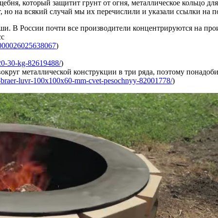
щебня, который защитит грунт от огня, металлическое кольцо дл
, но на всякий случай мы их перечислили и указали ссылки на п
аши. В России почти все производители концентрируются на про
сс
12000026025638067
)
-20-30-kg-82619488/
)
вокруг металлической конструкции в три ряда, поэтому понадоби
aya-braer-luvr-100x100x60-mm-cvet-pesochnyy-82001778/
)