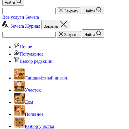
Найти
Закрыть
Найти
Все услуги Sewera
Sewera Журнал
Закрыть
Закрыть
Найти
Новое
Популярное
Выбор редакции
Ландшафтный дизайн
Участок
Дом
Полезное
Разбор участка