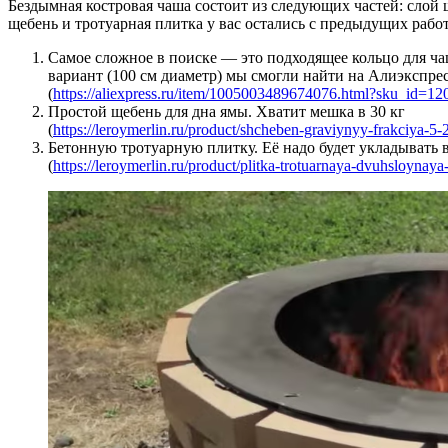
Бездымная костровая чаша состоит из следующих частей: слой 
щебень и тротуарная плитка у вас остались с предыдущих работ
Самое сложное в поиске — это подходящее кольцо для ч
вариант (100 см диаметр) мы смогли найти на Алиэкспре
(
https://aliexpress.ru/item/1005003489674076.html?sku_id=
Простой щебень для дна ямы. Хватит мешка в 30 кг
(
https://leroymerlin.ru/product/shcheben-graviynyy-frakciya-5
Бетонную тротуарную плитку. Её надо будет укладывать 
(
https://leroymerlin.ru/product/plitka-trotuarnaya-dvuhsloyn