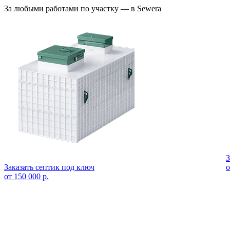
За любыми работами по участку — в Sewera
З
Заказать септик под ключ
о
от 150 000 р.