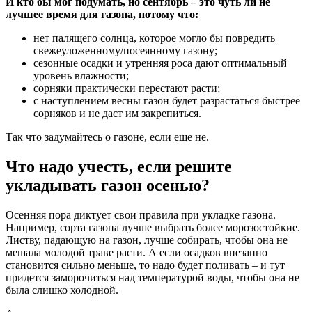
И кто бы мог подумать, но сентябрь – это чуть ли не
лучшее время для газона, потому что:
нет палящего солнца, которое могло бы повредить
свежеуложенному/посеянному газону;
сезонные осадки и утренняя роса дают оптимальный
уровень влажности;
сорняки практически перестают расти;
с наступлением весны газон будет разрастаться быстрее
сорняков и не даст им закрепиться.
Так что задумайтесь о газоне, если еще не.
Что надо учесть, если решите
укладывать газон осенью?
Осенняя пора диктует свои правила при укладке газона.
Например, сорта газона лучше выбрать более морозостойкие.
Листву, падающую на газон, лучше собирать, чтобы она не
мешала молодой траве расти. А если осадков внезапно
становится сильно меньше, то надо будет поливать – и тут
придется заморочиться над температурой воды, чтобы она не
была слишко холодной.