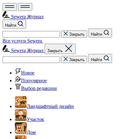
Sewera Журнал
Найти
Закрыть
Найти
Все услуги Sewera
Sewera Журнал
Закрыть
Закрыть
Найти
Новое
Популярное
Выбор редакции
Ландшафтный дизайн
Участок
Дом