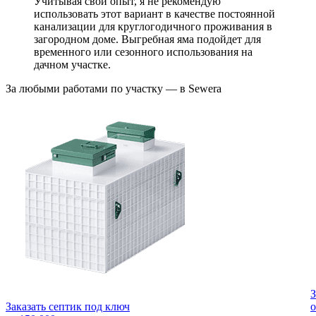
Учитывая свой опыт, я не рекомендую
использовать этот вариант в качестве постоянной
канализации для круглогодичного проживания в
загородном доме. Выгребная яма подойдет для
временного или сезонного использования на
дачном участке.
За любыми работами по участку — в Sewera
З
Заказать септик под ключ
о