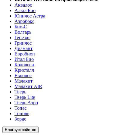
Аквалос
Альта Био
Юнилос Астра
Аэробокс
Био-С
Волгарь
Генезис
Гринлос
Диамант
Евробион
Итал Био
Коловеси
Кристалл
Евролос
Малахит
Малахит AIR
Тверь
Тверь Lite
Тверь Аэро
Топас
Тополь
Зорде
Благоустройство