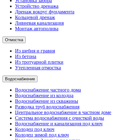
Установка забора
Устройство дренажа
Дренаж вокруг фундамента
Кольцевой дренаж
Ливневая канализация
Монтаж автополива
Отмостка
Из щебня и гравия
Из бетона
Из тротуарной плитки
Утепленная отмостка
Водоснабжение
Водоснабжение частного дома
Водоснабжение из колодца
Водоснабжение из скважины
Разводка труб водоснабжения
Центральное водоснабжение в частном доме
Система водоснабжения с очисткой воды
Водоснабжение и канализация под ключ
Колодец под ключ
Колодец зимой под ключ