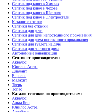
Септик под ключ в Химках
Септик под ключ в Чехове
Септик под ключ в Щелково
Септик под ключ в Электростали
Каталог септиков
Септики без откачки
Септики для дачи
Септики для дачи непостоянного проживания
Септики для дома постоянного проживания
Септики для туалета на даче
Септики для частного дома
Автономные канализации
Септик от производителя:
Аквалос
Юнилос Астра
Диамант
Евролос
Малахит
Тверь
Топас
Каталог септиков по производителям:
Аквалос
Альта Био
Юнилос Астра
Аэробокс