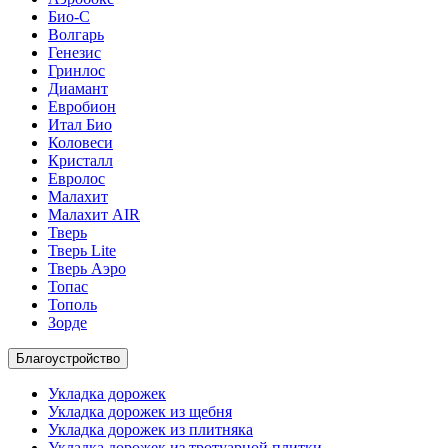
Био-С
Волгарь
Генезис
Гринлос
Диамант
Евробион
Итал Био
Коловеси
Кристалл
Евролос
Малахит
Малахит AIR
Тверь
Тверь Lite
Тверь Аэро
Топас
Тополь
Зорде
Благоустройство
Укладка дорожек
Укладка дорожек из щебня
Укладка дорожек из плитняка
Укладка дорожек из тротуарной плитки