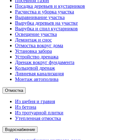
Посевной газон
Посадка деревьев и кустарников
Расчистка и уборка участка
Выравнивание участка
Вырубка деревьев на участке
Вырубка и спил кустарников
Освещение участка
Демонтаж и снос
Отмостка вокруг дома
Установка забора
Устройство дренажа
Дренаж вокруг фундамента
Кольцевой дренаж
Ливневая канализация
Монтаж автополива
Отмостка
Из щебня и гравия
Из бетона
Из тротуарной плитки
Утепленная отмостка
Водоснабжение