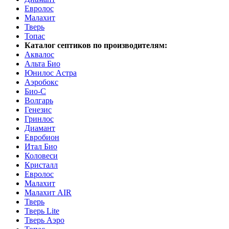
Евролос
Малахит
Тверь
Топас
Каталог септиков по производителям:
Аквалос
Альта Био
Юнилос Астра
Аэробокс
Био-С
Волгарь
Генезис
Гринлос
Диамант
Евробион
Итал Био
Коловеси
Кристалл
Евролос
Малахит
Малахит AIR
Тверь
Тверь Lite
Тверь Аэро