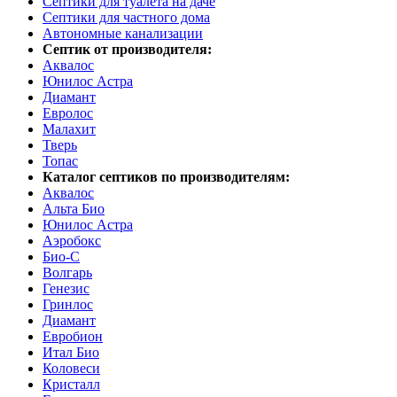
Септики для туалета на даче
Септики для частного дома
Автономные канализации
Септик от производителя:
Аквалос
Юнилос Астра
Диамант
Евролос
Малахит
Тверь
Топас
Каталог септиков по производителям:
Аквалос
Альта Био
Юнилос Астра
Аэробокс
Био-С
Волгарь
Генезис
Гринлос
Диамант
Евробион
Итал Био
Коловеси
Кристалл