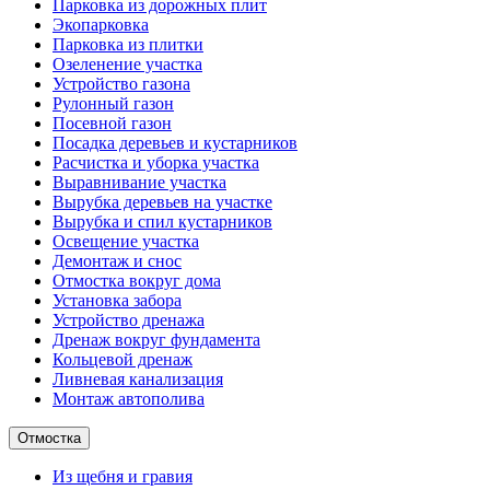
Парковка из дорожных плит
Экопарковка
Парковка из плитки
Озеленение участка
Устройство газона
Рулонный газон
Посевной газон
Посадка деревьев и кустарников
Расчистка и уборка участка
Выравнивание участка
Вырубка деревьев на участке
Вырубка и спил кустарников
Освещение участка
Демонтаж и снос
Отмостка вокруг дома
Установка забора
Устройство дренажа
Дренаж вокруг фундамента
Кольцевой дренаж
Ливневая канализация
Монтаж автополива
Отмостка
Из щебня и гравия