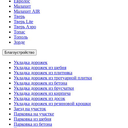
Евролос
Малахит
Малахит AIR
Тверь
Тверь Lite
Тверь Аэро
Топас
Тополь
Зорде
Благоустройство
Укладка дорожек
Укладка дорожек из щебня
Укладка дорожек из плитняка
Укладка дорожек из тротуарной плитки
Укладка дорожек из бетона
Укладка дорожек из брусчатки
Укладка дорожек из кирпича
Укладка дорожек из досок
Укладка дорожек из резиновой крошки
Заезд на участок
Парковка на участке
Парковка из щебня
Парковка из бетона