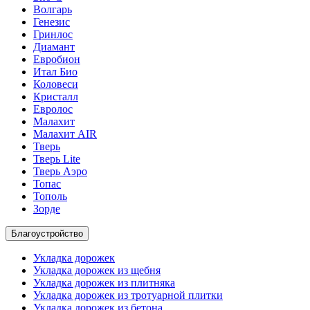
Волгарь
Генезис
Гринлос
Диамант
Евробион
Итал Био
Коловеси
Кристалл
Евролос
Малахит
Малахит AIR
Тверь
Тверь Lite
Тверь Аэро
Топас
Тополь
Зорде
Благоустройство
Укладка дорожек
Укладка дорожек из щебня
Укладка дорожек из плитняка
Укладка дорожек из тротуарной плитки
Укладка дорожек из бетона