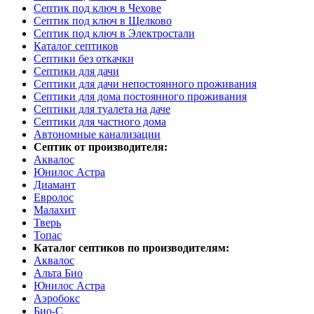
Септик под ключ в Чехове
Септик под ключ в Щелково
Септик под ключ в Электростали
Каталог септиков
Септики без откачки
Септики для дачи
Септики для дачи непостоянного проживания
Септики для дома постоянного проживания
Септики для туалета на даче
Септики для частного дома
Автономные канализации
Септик от производителя:
Аквалос
Юнилос Астра
Диамант
Евролос
Малахит
Тверь
Топас
Каталог септиков по производителям:
Аквалос
Альта Био
Юнилос Астра
Аэробокс
Био-С