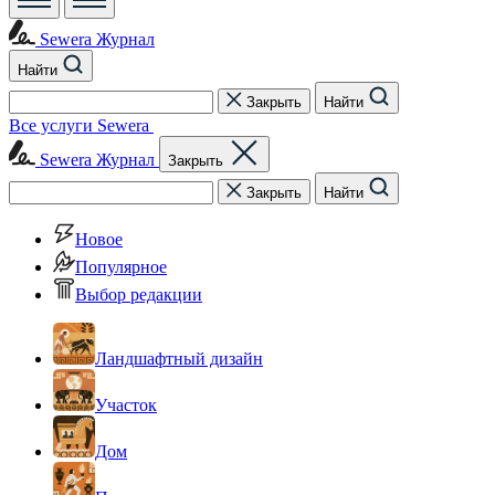
Sewera Журнал
Найти
Закрыть
Найти
Все услуги Sewera
Sewera Журнал
Закрыть
Закрыть
Найти
Новое
Популярное
Выбор редакции
Ландшафтный дизайн
Участок
Дом