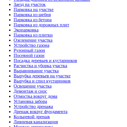
Заезд на участок
Парковка на участке
Парковка из щебня
Парковка из бетона
Парковка из дорожных плит
Экопарковка
Парковка из плитки
Озеленение участка
Устройство газона
Рулонный газон
Посевной газон
Посадка деревьев и кустарников
Расчистка и уборка участка
Выравнивание участка
Вырубка деревьев на участке
Вырубка и спил кустарников
Освещение участка
Демонтаж и снос
Отмостка вокруг дома
Установка забора
Устройство дренажа
Дренаж вокруг фундамента
Кольцевой дренаж
Ливневая канализация
Монтаж автополива