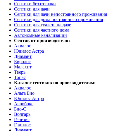
Септики без откачки
Септики для дачи
Септики для дачи непостоянного проживания
Септики для дома постоянного проживания
Септики для туалета на даче
Септики для частного дома
Автономные канализации
Септик от производителя:
Аквалос
Юнилос Астра
Диамант
Евролос
Малахит
Тверь
Топас
Каталог септиков по производителям:
Аквалос
Альта Био
Юнилос Астра
Аэробокс
Био-С
Волгарь
Генезис
Гринлос
Диамант