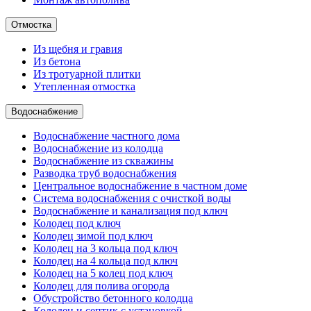
Отмостка
Из щебня и гравия
Из бетона
Из тротуарной плитки
Утепленная отмостка
Водоснабжение
Водоснабжение частного дома
Водоснабжение из колодца
Водоснабжение из скважины
Разводка труб водоснабжения
Центральное водоснабжение в частном доме
Система водоснабжения с очисткой воды
Водоснабжение и канализация под ключ
Колодец под ключ
Колодец зимой под ключ
Колодец на 3 кольца под ключ
Колодец на 4 кольца под ключ
Колодец на 5 колец под ключ
Колодец для полива огорода
Обустройство бетонного колодца
Колодец и септик с установкой