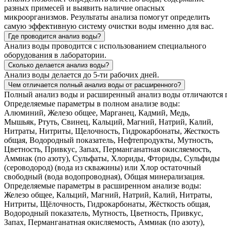
разных примесей и выявить наличие опасных
микроорганизмов. Результаты анализа помогут определить
самую эффективную систему очистки воды именно для вас.
Где проводится анализ воды?
Анализ воды проводится с использованием специального
оборудования в лаборатории.
Сколько делается анализ воды?
Анализ воды делается до 5-ти рабочих дней.
Чем отличается полный анализ воды от расширенного?
Полный анализ воды и расширенный анализ воды отличаются г
Определяемые параметры в полном анализе воды:
Алюминий, Железо общее, Марганец, Кадмий, Медь,
Мышьяк, Ртуть, Свинец, Кальций, Магний, Натрий, Калий,
Нитраты, Нитриты, Щелочность, Гидрокарбонаты, Жесткость
общая, Водородный показатель, Нефтепродукты, Мутность,
Цветность, Привкус, Запах, Перманганатная окисляемость,
Аммиак (по азоту), Сульфаты, Хлориды, Фториды, Сульфиды
(сероводород) (вода из скважины) или Хлор остаточный
свободный (вода водопроводная), Общая минерализация.
Определяемые параметры в расширенном анализе воды:
Железо общее, Кальций, Магний, Натрий, Калий, Нитраты,
Нитриты, Щёлочность, Гидрокарбонаты, Жёсткость общая,
Водородный показатель, Мутность, Цветность, Привкус,
Запах, Перманганатная окисляемость, Аммиак (по азоту),