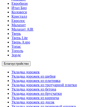
Евробион
Итал Био
Коловеси
Кристалл
Евролос
Малахит
Малахит AIR
Тверь
Тверь Lite
Тверь Аэро
Топас
Тополь
Зорде
Благоустройство
Укладка дорожек
Укладка дорожек из щебня
Укладка дорожек из плитняка
Укладка дорожек из тротуарной плитки
Укладка дорожек из бетона
Укладка дорожек из брусчатки
Укладка дорожек из кирпича
Укладка дорожек из досок
Укладка дорожек из резиновой крошки