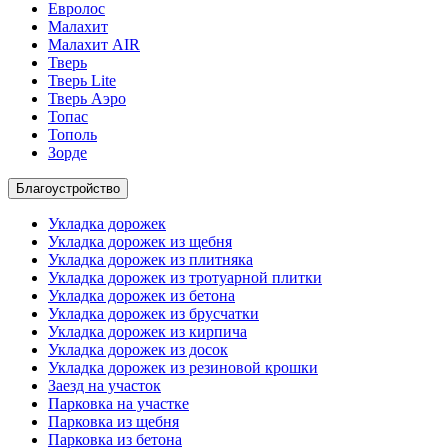
Евролос
Малахит
Малахит AIR
Тверь
Тверь Lite
Тверь Аэро
Топас
Тополь
Зорде
Благоустройство
Укладка дорожек
Укладка дорожек из щебня
Укладка дорожек из плитняка
Укладка дорожек из тротуарной плитки
Укладка дорожек из бетона
Укладка дорожек из брусчатки
Укладка дорожек из кирпича
Укладка дорожек из досок
Укладка дорожек из резиновой крошки
Заезд на участок
Парковка на участке
Парковка из щебня
Парковка из бетона