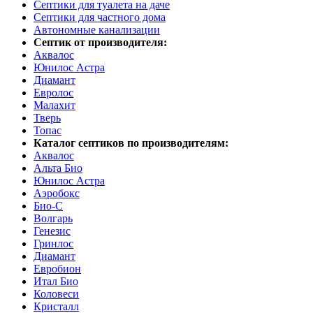
Септики для туалета на даче
Септики для частного дома
Автономные канализации
Септик от производителя:
Аквалос
Юнилос Астра
Диамант
Евролос
Малахит
Тверь
Топас
Каталог септиков по производителям:
Аквалос
Альта Био
Юнилос Астра
Аэробокс
Био-С
Волгарь
Генезис
Гринлос
Диамант
Евробион
Итал Био
Коловеси
Кристалл