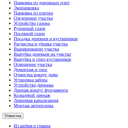
Парковка из дорожных плит
Экопарковка
Парковка из плитки
Озеленение участка
Устройство газона
Рулонный газон
Посевной газон
Посадка деревьев и кустарников
Расчистка и уборка участка
Выравнивание участка
Вырубка деревьев на участке
Вырубка и спил кустарников
Освещение участка
Демонтаж и снос
Отмостка вокруг дома
Установка забора
Устройство дренажа
Дренаж вокруг фундамента
Кольцевой дренаж
Ливневая канализация
Монтаж автополива
Отмостка
Из щебня и гравия