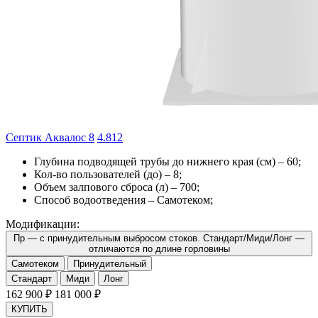
Септик Аквалос 8
4.8
12
Глубина подводящей трубы до нижнего края (см) –
60
;
Кол-во пользователей (до) –
8
;
Объем залпового сброса (л) –
700
;
Способ водоотведения –
Самотеком
;
Модификации:
Пр — с принудительным выбросом стоков. Стандарт/Миди/Лонг —
отличаются по длине горловины
Самотеком
Принудительный
Стандарт
Миди
Лонг
162 900
₽
181 000
₽
КУПИТЬ