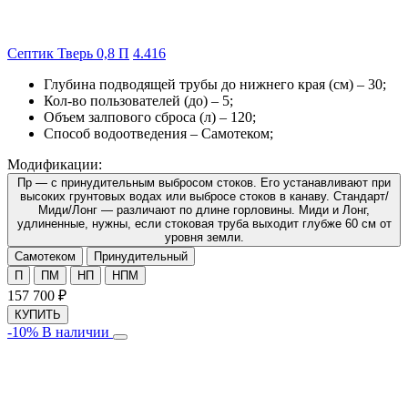
Септик Тверь 0,8 П
4.4
16
Глубина подводящей трубы до нижнего края (см) –
30
;
Кол-во пользователей (до) –
5
;
Объем залпового сброса (л) –
120
;
Способ водоотведения –
Самотеком
;
Модификации:
Пр — с принудительным выбросом стоков. Его устанавливают при
высоких грунтовых водах или выбросе стоков в канаву. Стандарт/
Миди/Лонг — различают по длине горловины. Миди и Лонг,
удлиненные, нужны, если стоковая труба выходит глубже 60 см от
уровня земли.
Самотеком
Принудительный
П
ПМ
НП
НПМ
157 700
₽
КУПИТЬ
-10%
В наличии