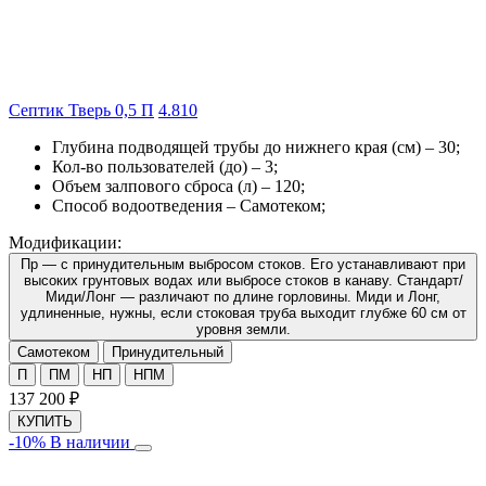
Септик Тверь 0,5 П
4.8
10
Глубина подводящей трубы до нижнего края (см) –
30
;
Кол-во пользователей (до) –
3
;
Объем залпового сброса (л) –
120
;
Способ водоотведения –
Самотеком
;
Модификации:
Пр — с принудительным выбросом стоков. Его устанавливают при
высоких грунтовых водах или выбросе стоков в канаву. Стандарт/
Миди/Лонг — различают по длине горловины. Миди и Лонг,
удлиненные, нужны, если стоковая труба выходит глубже 60 см от
уровня земли.
Самотеком
Принудительный
П
ПМ
НП
НПМ
137 200
₽
КУПИТЬ
-10%
В наличии