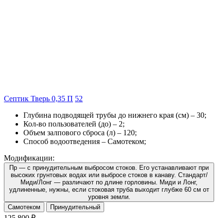
Септик Тверь 0,35 П
5
2
Глубина подводящей трубы до нижнего края (см) –
30
;
Кол-во пользователей (до) –
2
;
Объем залпового сброса (л) –
120
;
Способ водоотведения –
Самотеком
;
Модификации:
Пр — с принудительным выбросом стоков. Его устанавливают при
высоких грунтовых водах или выбросе стоков в канаву. Стандарт/
Миди/Лонг — различают по длине горловины. Миди и Лонг,
удлиненные, нужны, если стоковая труба выходит глубже 60 см от
уровня земли.
Самотеком
Принудительный
125 800
₽