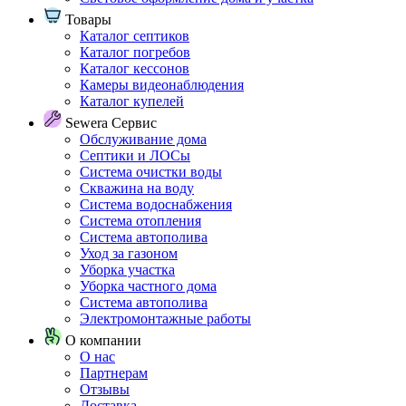
Товары
Каталог септиков
Каталог погребов
Каталог кессонов
Камеры видеонаблюдения
Каталог купелей
Sewera Сервис
Обслуживание дома
Септики и ЛОСы
Система очистки воды
Скважина на воду
Система водоснабжения
Система отопления
Система автополива
Уход за газоном
Уборка участка
Уборка частного дома
Система автополива
Электромонтажные работы
О компании
О нас
Партнерам
Отзывы
Доставка