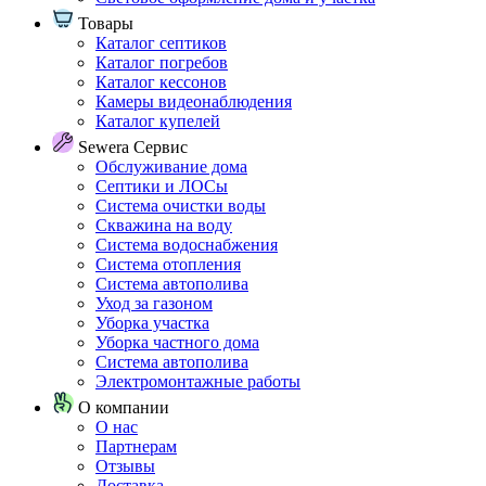
Товары
Каталог септиков
Каталог погребов
Каталог кессонов
Камеры видеонаблюдения
Каталог купелей
Sewera Сервис
Обслуживание дома
Септики и ЛОСы
Система очистки воды
Скважина на воду
Система водоснабжения
Система отопления
Система автополива
Уход за газоном
Уборка участка
Уборка частного дома
Система автополива
Электромонтажные работы
О компании
О нас
Партнерам
Отзывы
Доставка